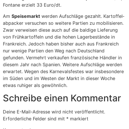
Fontane erzielt 33 Euro/dt.
Am
Spei­se­markt
werden Aufschläge gezahlt. Kartof­fel­
ab­pa­cker versu­chen so weitere Partien zu mobi­li­sieren.
Zwar verweisen diese auch auf die baldige Liefe­rung
von Früh­kar­tof­feln und die hohen Lager­be­stände in
Frank­reich. Jedoch haben bisher auch aus Frank­reich
nur wenige Partien den Weg nach Deutsch­land
gefunden. Vermehrt verkaufen fran­zö­si­sche Händler in
diesem Jahr nach Spanien. Weitere Aufschläge werden
erwartet. Wegen des Karne­vals­festes war insbe­son­dere
im Süden und im Westen der Markt in dieser Woche
etwas ruhiger als gewöhn­lich.
Schreibe einen Kommentar
Deine E-Mail-Adresse wird nicht veröffentlicht.
Erforderliche Felder sind mit
*
markiert