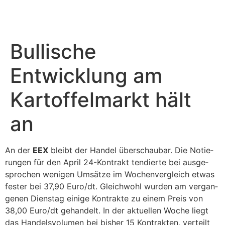
Zum
Inhalt
springen
Bullische
Entwicklung am
Kartoffelmarkt hält
an
An der
EEX
bleibt der Handel über­schaubar. Die Notie­
rungen für den April 24-Kontrakt tendierte bei ausge­
spro­chen wenigen Umsätze im Wochen­ver­gleich etwas
fester bei 37,90 Euro/dt. Gleich­wohl wurden am vergan­
genen Dienstag einige Kontrakte zu einem Preis von
38,00 Euro/dt gehan­delt. In der aktu­ellen Woche liegt
das Handels­vo­lumen bei bisher 15 Kontrakten, verteilt