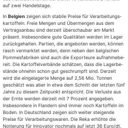
auf zwei Handels­tage.
In
Belgien
zeigen sich stabile Preise für Verar­bei­tungs­
kar­tof­feln. Freie Mengen und Über­mengen aus dem
Vertrags­anbau sind derzeit über­schaubar am Markt
präsent. Insbe­son­dere gute Quali­täten werden im Lager
zurück­ge­halten. Partien, die ange­boten werden, können
rasch vermarktet werden, denn neben den belgi­schen
Pommes­fa­briken sind auch die Expor­teure aufnah­me­be­
reit. Die Kartof­fel­ver­bände schätzen, dass die Lager­be­
stände ohnehin schon gut geschrumpft sind. Derzeit
wird die einge­la­gerte Menge auf 2,56 Mio. Tonnen
geschätzt was aber in etwa dem Schnitt der letzten fünf
Jahre zu diesem Zeit­punkt entspricht. Die Verluste aus
der Ernte werden derzeit mit 7 Prozent ange­geben.
Insbe­son­dere in Flan­dern sind immer noch Kartof­feln im
Boden. In Deutsch­land zeigen sich weiter stei­gende
Preise für Verar­bei­tungs­waren. Die Reka erhöhte die
Notie­rung für Inno­vator noch­mals auf jetzt 36 Euro/dt,