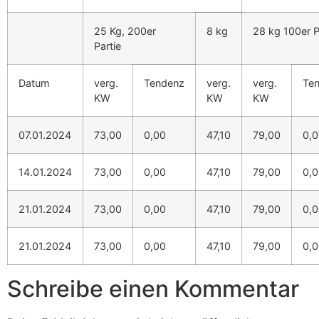
25 Kg, 200er
8 kg
28 kg 100er P
Partie
Datum
verg.
Tendenz
verg.
verg.
Te
KW
KW
KW
07.01.2024
73,00
0,00
47,10
79,00
0,
14.01.2024
73,00
0,00
47,10
79,00
0,
21.01.2024
73,00
0,00
47,10
79,00
0,
21.01.2024
73,00
0,00
47,10
79,00
0,
Schreibe einen Kommentar