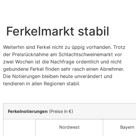
Zum
Inhalt
springen
Ferkelmarkt stabil
Weiterhin sind Ferkel nicht zu üppig vorhanden. Trotz
der Preis­rück­nahme am Schlacht­schwei­ne­markt vor
zwei Wochen ist die Nach­frage ordent­lich und nicht
gebun­dene Ferkel finden sehr rasch einen Abnehmer.
Die Notie­rungen bleiben heute unver­än­dert und
tendieren in allen Regionen stabil.
Ferkel­no­tie­rungen
(Preise in €)
Nord­west
Bayern