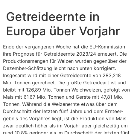
Zum
Inhalt
Getreideernte in
springen
Europa über Vorjahr
Ende der vergan­genen Woche hat die EU-Kommis­sion
ihre Prognose für Getrei­de­ernte 2023/24 erneuert. Die
Produk­ti­ons­mengen für Weizen wurden gegen­über der
Dezember-Schät­zung leicht nach unten korri­giert.
Insge­samt wird mit einer Getrei­de­ernte von 283,218
Mio. Tonnen gerechnet. Die größte Getrei­deart ist und
bleibt mit 126,89 Mio. Tonnen Weich­weizen, gefolgt von
Mais mit 61,67 Mio. Tonnen und Gerste mit 47,81 Mio.
Tonnen. Während die Weizen­ernte etwas über dem
Durch­schnitt der letzten fünf Jahre und dem Ernte­er­
gebnis des Vorjahres liegt, ist die Produk­tion von Mais
zwar deut­lich höher als im Vorjahr aber gleich­zeitig um
rund 10,8% geringer als im Durch­schnitt der letzten fünf