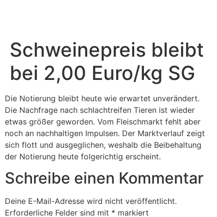
Zum
Inhalt
springen
Schweinepreis bleibt
bei 2,00 Euro/kg SG
Die Notie­rung bleibt heute wie erwartet unver­än­dert.
Die Nach­frage nach schlacht­reifen Tieren ist wieder
etwas größer geworden. Vom Fleisch­markt fehlt aber
noch an nach­hal­tigen Impulsen. Der Markt­ver­lauf zeigt
sich flott und ausge­gli­chen, weshalb die Beibe­hal­tung
der Notie­rung heute folge­richtig erscheint.
Schreibe einen Kommentar
Deine E-Mail-Adresse wird nicht veröffentlicht.
Erforderliche Felder sind mit
*
markiert