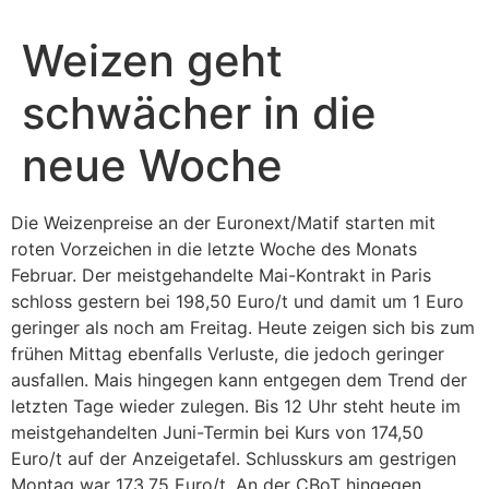
Zum
Inhalt
Weizen geht
springen
schwächer in die
neue Woche
Die Weizen­preise an der Euronext/Matif starten mit
roten Vorzei­chen in die letzte Woche des Monats
Februar. Der meist­ge­han­delte Mai-Kontrakt in Paris
schloss gestern bei 198,50 Euro/t und damit um 1 Euro
geringer als noch am Freitag. Heute zeigen sich bis zum
frühen Mittag eben­falls Verluste, die jedoch geringer
ausfallen. Mais hingegen kann entgegen dem Trend der
letzten Tage wieder zulegen. Bis 12 Uhr steht heute im
meist­ge­han­delten Juni-Termin bei Kurs von 174,50
Euro/t auf der Anzei­ge­tafel. Schluss­kurs am gest­rigen
Montag war 173,75 Euro/t. An der CBoT hingegen