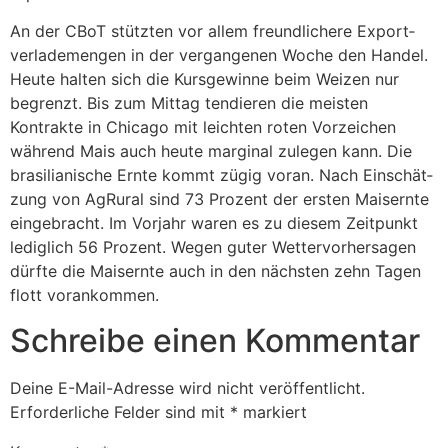
An der CBoT stützten vor allem freund­li­chere Export­
ver­la­de­mengen in der vergan­genen Woche den Handel.
Heute halten sich die Kurs­ge­winne beim Weizen nur
begrenzt. Bis zum Mittag tendieren die meisten
Kontrakte in Chicago mit leichten roten Vorzei­chen
während Mais auch heute marginal zulegen kann. Die
brasi­lia­ni­sche Ernte kommt zügig voran. Nach Einschät­
zung von AgRural sind 73 Prozent der ersten Mais­ernte
einge­bracht. Im Vorjahr waren es zu diesem Zeit­punkt
ledig­lich 56 Prozent. Wegen guter Wetter­vor­her­sagen
dürfte die Mais­ernte auch in den nächsten zehn Tagen
flott voran­kommen.
Schreibe einen Kommentar
Deine E-Mail-Adresse wird nicht veröffentlicht.
Erforderliche Felder sind mit
*
markiert