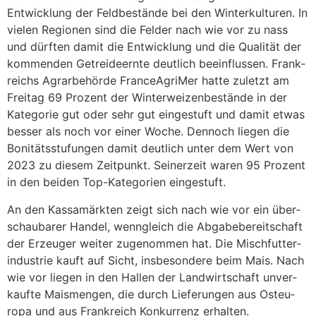
Entwick­lung der Feld­be­stände bei den Winter­kul­turen. In
vielen Regionen sind die Felder nach wie vor zu nass
und dürften damit die Entwick­lung und die Qualität der
kommenden Getrei­de­ernte deut­lich beein­flussen. Frank­
reichs Agrar­be­hörde Fran­ce­AgriMer hatte zuletzt am
Freitag 69 Prozent der Winter­wei­zen­be­stände in der
Kate­gorie gut oder sehr gut einge­stuft und damit etwas
besser als noch vor einer Woche. Dennoch liegen die
Boni­täts­stu­fungen damit deut­lich unter dem Wert von
2023 zu diesem Zeit­punkt. Seiner­zeit waren 95 Prozent
in den beiden Top-Kate­go­rien einge­stuft.
An den Kassamärkten zeigt sich nach wie vor ein über­
schau­barer Handel, wenn­gleich die Abga­be­be­reit­schaft
der Erzeuger weiter zuge­nommen hat. Die Misch­fut­ter­
in­dus­trie kauft auf Sicht, insbe­son­dere beim Mais. Nach
wie vor liegen in den Hallen der Land­wirt­schaft unver­
kaufte Mais­mengen, die durch Liefe­rungen aus Osteu­
ropa und aus Frank­reich Konkur­renz erhalten.