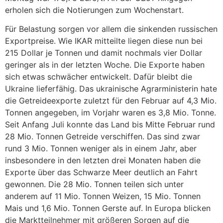
erholen sich die Notie­rungen zum Wochen­start.
Für Belas­tung sorgen vor allem die sinkenden russi­schen
Export­preise. Wie IKAR mitteilte liegen diese nun bei
215 Dollar je Tonnen und damit noch­mals vier Dollar
geringer als in der letzten Woche. Die Exporte haben
sich etwas schwä­cher entwi­ckelt. Dafür bleibt die
Ukraine liefer­fähig. Das ukrai­ni­sche Agrar­mi­nis­terin hate
die Getrei­de­ex­porte zuletzt für den Februar auf 4,3 Mio.
Tonnen ange­geben, im Vorjahr waren es 3,8 Mio. Tonne.
Seit Anfang Juli konnte das Land bis Mitte Februar rund
28 Mio. Tonnen Getreide verschiffen. Das sind zwar
rund 3 Mio. Tonnen weniger als in einem Jahr, aber
insbe­son­dere in den letzten drei Monaten haben die
Exporte über das Schwarze Meer deut­lich an Fahrt
gewonnen. Die 28 Mio. Tonnen teilen sich unter
anderem auf 11 Mio. Tonnen Weizen, 15 Mio. Tonnen
Mais und 1,6 Mio. Tonnen Gerste auf. In Europa blicken
die Markt­teil­nehmer mit größeren Sorgen auf die