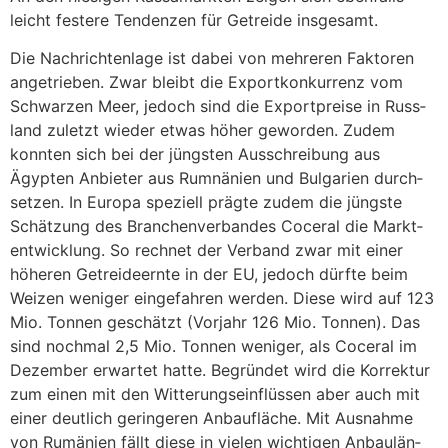
leicht festere Tendenzen für Getreide insge­samt.
Die Nach­rich­ten­lage ist dabei von mehreren Faktoren
ange­trieben. Zwar bleibt die Export­kon­kur­renz vom
Schwarzen Meer, jedoch sind die Export­preise in Russ­
land zuletzt wieder etwas höher geworden. Zudem
konnten sich bei der jüngsten Ausschrei­bung aus
Ägypten Anbieter aus Rumnä­nien und Bulga­rien durch­
setzen. In Europa speziell prägte zudem die jüngste
Schät­zung des Bran­chen­ver­bandes Coceral die Markt­
ent­wick­lung. So rechnet der Verband zwar mit einer
höheren Getrei­de­ernte in der EU, jedoch dürfte beim
Weizen weniger einge­fahren werden. Diese wird auf 123
Mio. Tonnen geschätzt (Vorjahr 126 Mio. Tonnen). Das
sind nochmal 2,5 Mio. Tonnen weniger, als Coceral im
Dezember erwartet hatte. Begründet wird die Korrektur
zum einen mit den Witte­rungs­ein­flüssen aber auch mit
einer deut­lich gerin­geren Anbau­fläche. Mit Ausnahme
von Rumä­nien fällt diese in vielen wich­tigen Anbau­län­