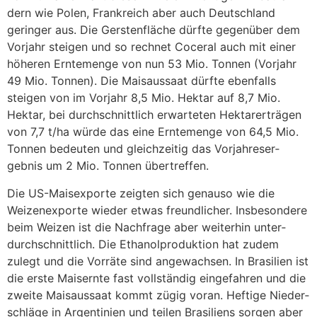
dern wie Polen, Frank­reich aber auch Deutsch­land
geringer aus. Die Gers­ten­fläche dürfte gegen­über dem
Vorjahr steigen und so rechnet Coceral auch mit einer
höheren Ernte­menge von nun 53 Mio. Tonnen (Vorjahr
49 Mio. Tonnen). Die Mais­aus­saat dürfte eben­falls
steigen von im Vorjahr 8,5 Mio. Hektar auf 8,7 Mio.
Hektar, bei durch­schnitt­lich erwar­teten Hekt­ar­er­trägen
von 7,7 t/ha würde das eine Ernte­menge von 64,5 Mio.
Tonnen bedeuten und gleich­zeitig das Vorjah­res­er­
gebnis um 2 Mio. Tonnen über­treffen.
Die US-Mais­exporte zeigten sich genauso wie die
Weizen­ex­porte wieder etwas freund­li­cher. Insbe­son­dere
beim Weizen ist die Nach­frage aber weiterhin unter­
durch­schnitt­lich. Die Etha­nol­pro­duk­tion hat zudem
zulegt und die Vorräte sind ange­wachsen. In Brasi­lien ist
die erste Mais­ernte fast voll­ständig einge­fahren und die
zweite Mais­aus­saat kommt zügig voran. Heftige Nieder­
schläge in Argen­ti­nien und teilen Brasi­liens sorgen aber