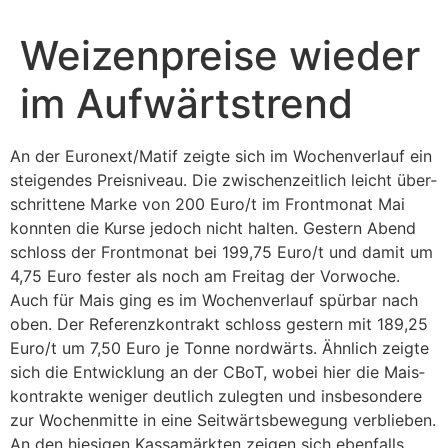
Zum
Inhalt
Weizenpreise wieder
springen
im Aufwärtstrend
An der Euronext/Matif zeigte sich im Wochen­ver­lauf ein
stei­gendes Preis­ni­veau. Die zwischen­zeit­lich leicht über­
schrit­tene Marke von 200 Euro/t im Front­monat Mai
konnten die Kurse jedoch nicht halten. Gestern Abend
schloss der Front­monat bei 199,75 Euro/t und damit um
4,75 Euro fester als noch am Freitag der Vorwoche.
Auch für Mais ging es im Wochen­ver­lauf spürbar nach
oben. Der Refe­renz­kon­trakt schloss gestern mit 189,25
Euro/t um 7,50 Euro je Tonne nord­wärts. Ähnlich zeigte
sich die Entwick­lung an der CBoT, wobei hier die Mais­
kon­trakte weniger deut­lich zulegten und insbe­son­dere
zur Wochen­mitte in eine Seit­wärts­be­we­gung verblieben.
An den hiesigen Kassamärkten zeigen sich eben­falls